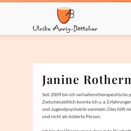
Ulrike Aurig-Böttcher
Janine Rother
Seit 2009 bin ich verhaltenstherapeutische
Zwischenzeitlich konnte ich u. a. Erfahrung
und Jugendpsychatrie sammeln. Dies hilft m
und nicht als isolierte Person.
Ich bin der Überzeugung, dass gute Psychoth